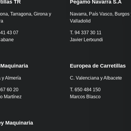
tillas TR
Pegamo Navarra S.A
ona, Tarragona, Girona y
Navarra, País Vasco, Burgos 
ra
Valladolid
441 43 07
T. 94 337 30 11
Cabane
Javier Lertxundi
 Maquinaria
Europea de Carretillas
 y Almería
C. Valenciana y Albacete
867 60 20
T. 650 484 150
o Martínez
Marcos Blasco
ey Maquinaria