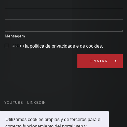
Mensagem
la política de privacidade e de cookies
.
ACEITO
arrow_forward
YOUTUBE
LINKEDIN
Utilizamos cookies propias y de terceros para el
POLÍTICA DE PRIVACIDADE
POLÍTICA DE COOKIES
correcto funcionamiento del portal web y