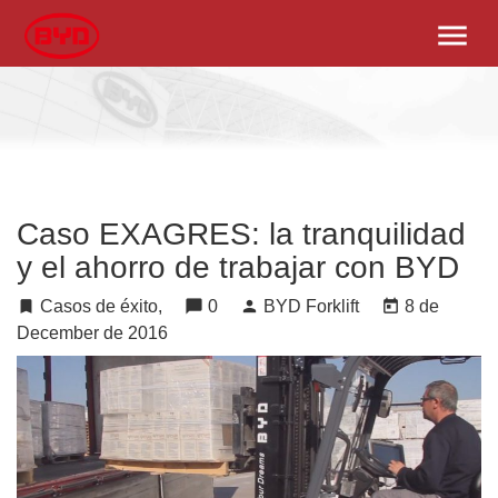
menu
Caso EXAGRES: la tranquilidad
y el ahorro de trabajar con BYD
turned_in
Casos de éxito,
chat_bubble
0
person
BYD Forklift
today
8 de
December de 2016