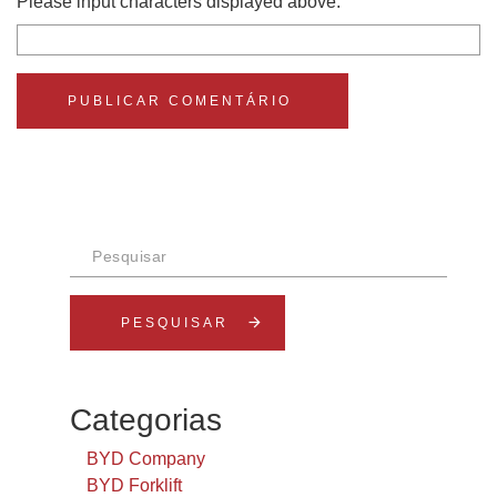
Please input characters displayed above.
Pesquisar
arrow_forward
Categorias
BYD Company
BYD Forklift