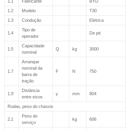
1.1
Fabricante
BYD
1.2
Modelo
T30
1.3
Condução
Elétrica
Tipo de
1.4
De pé
operador
Capacidade
1.5
Q
kg
3000
nominal
Arranque
nominal da
1.7
F
N
750
barra de
tração
Distância
1.9
y
mm
804
entre eixos
Rodas, peso do chassis
Peso do
2.1
kg
606
serviço