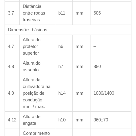
Distância
3.7
entre rodas
b11
mm
606
traseiras
Dimensões básicas
Altura do
4.7
protetor
h6
mm
–
superior
Altura do
4.8
h7
mm
880
assento
Altura da
cultivadora na
4.9
posição de
h14
mm
1080/1400
condução
mín. / máx.
Altura de
4.12
h10
mm
360±70
engate
Comprimento