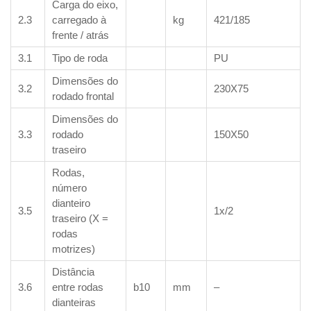
Carga do eixo,
2.3
carregado à
kg
421/185
frente / atrás
3.1
Tipo de roda
PU
Dimensões do
3.2
230X75
rodado frontal
Dimensões do
3.3
rodado
150X50
traseiro
Rodas,
número
dianteiro
3.5
1x/2
traseiro (X =
rodas
motrizes)
Distância
3.6
entre rodas
b10
mm
–
dianteiras