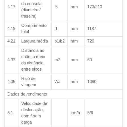
da consola
4.17
l5
mm
173/210
(dianteira /
traseira)
Comprimento
4.19
l1
mm
1187
total
4.21
Largura média
b1/b2
mm
720
Distância ao
chão, a meio
4.32
m2
mm
60
da distância
entre eixos
Raio de
4.35
Wa
mm
1090
viragem
Dados de rendimento
Velocidade de
deslocação,
5.1
km/h
5/6
com / sem
carga