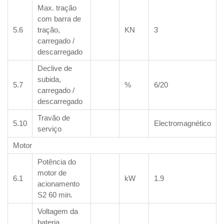
Max. tração
com barra de
5.6
tração,
KN
3
carregado /
descarregado
Declive de
subida,
5.7
%
6/20
carregado /
descarregado
Travão de
5.10
Electromagnético
serviço
Motor
Potência do
motor de
6.1
kW
1.9
acionamento
S2 60 min.
Voltagem da
bateria,