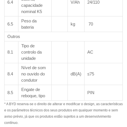
6.4
V/Ah
24/110
capacidade
nominal K5
Peso da
6.5
kg
70
bateria
Outros
Tipo de
8.1
controlo da
AC
unidade
Nível de som
8.4
no ouvido do
dB(A)
≤75
condutor
Engate de
8.5
PIN
reboque, tipo
* A BYD reserva-se o direito de alterar e modificar o design, as características
e os parâmetros técnicos dos seus produtos em qualquer momento e sem
aviso prévio, já que os produtos estão sujeitos a um desenvolvimento
contínuo.