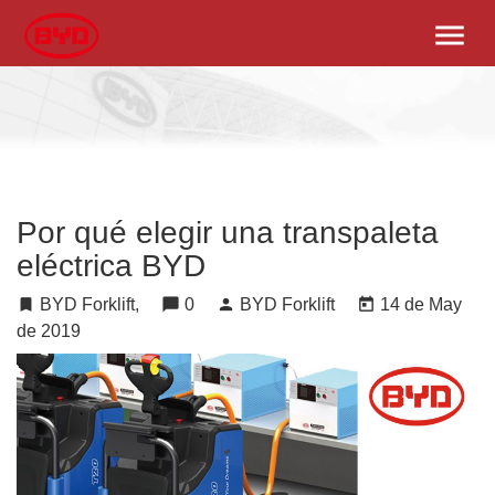
menu
Por qué elegir una transpaleta
eléctrica BYD
turned_in
BYD Forklift,
chat_bubble
0
person
BYD Forklift
today
14 de May
de 2019