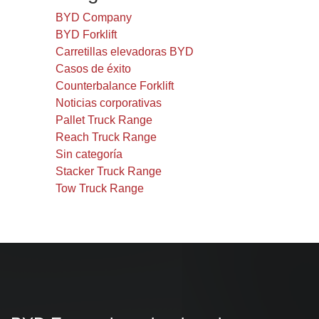
BYD Company
BYD Forklift
Carretillas elevadoras BYD
Casos de éxito
Counterbalance Forklift
Noticias corporativas
Pallet Truck Range
Reach Truck Range
Sin categoría
Stacker Truck Range
Tow Truck Range