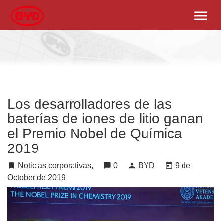
menu
Los desarrolladores de las
baterías de iones de litio ganan
el Premio Nobel de Química
2019
turned_in
Noticias corporativas,
chat_bubble
0
person
BYD
today
9 de
October de 2019