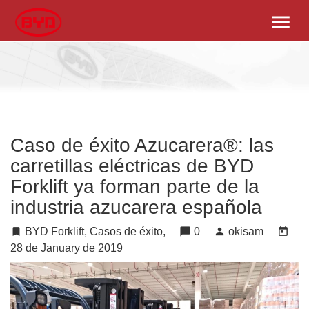
menu
Caso de éxito Azucarera®: las
carretillas eléctricas de BYD
Forklift ya forman parte de la
industria azucarera española
turned_in
BYD Forklift, Casos de éxito,
chat_bubble
0
person
okisam
today
28 de January de 2019