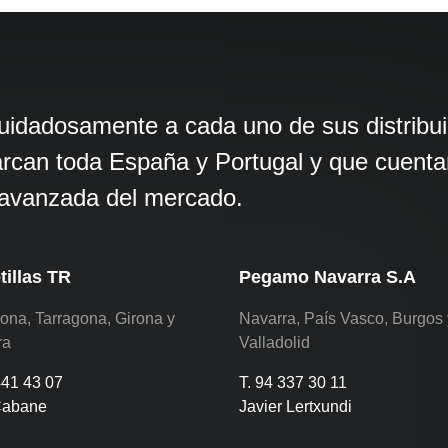
dadosamente a cada uno de sus distribuid
arcan toda España y Portugal y que cuentan
s avanzada del mercado.
tillas TR
Pegamo Navarra S.A
ona, Tarragona, Girona y
Navarra, País Vasco, Burgos 
ra
Valladolid
441 43 07
T. 94 337 30 11
Cabane
Javier Lertxundi