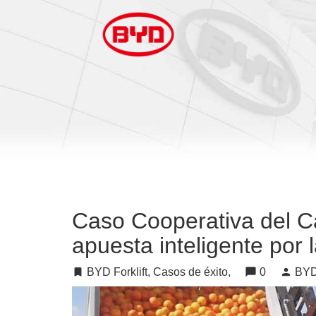
Caso Cooperativa del C
apuesta inteligente por l
turned_in
BYD Forklift, Casos de éxito,
chat_bubble
0
person
BYD 