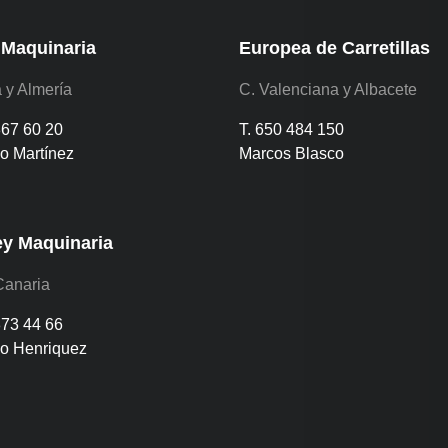
 Maquinaria
Europea de Carretillas
 y Almería
C. Valenciana y Albacete
867 60 20
T. 650 484 150
o Martínez
Marcos Blasco
ey Maquinaria
Canaria
873 44 66
io Henriquez