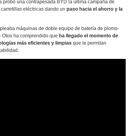
 ya probó una contrapesada BYD la última campaña de
 carretillas eléctricas dando un
paso hacia el ahorro y la
mpleaba máquinas de doble equipo de batería de plomo-
 – Otos ha comprendido que
ha llegado el momento de
logías más eficientes
y limpias
que le permitan
tabilidad.