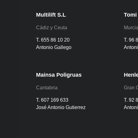
Multilift S.L
Tomi
Cádiz y Ceuta
Murcia
T. 655 86 10 20
T. 96 
Antonio Gallego
Antoni
Mainsa Poligruas
Henl
Cantabria
Gran 
T. 607 169 633
T. 92 
José Antonio Gutierrez
Anton