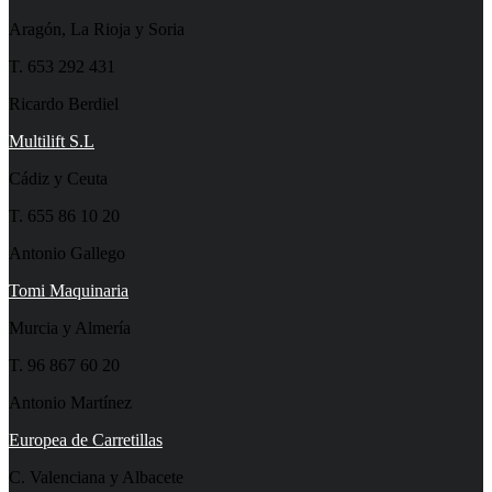
Aragón, La Rioja y Soria
T. 653 292 431
Ricardo Berdiel
Multilift S.L
Cádiz y Ceuta
T. 655 86 10 20
Antonio Gallego
Tomi Maquinaria
Murcia y Almería
T. 96 867 60 20
Antonio Martínez
Europea de Carretillas
C. Valenciana y Albacete