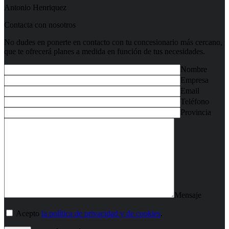
Antonio Henriquez
Contacta con nosotros
No dudes en ponerte en contacto con tu concesionario más cercano,
que te ofrecerá planes a medida en función de tus necesidades.
Nombre
Empresa
Email
Teléfono
Provincia
Mensaje
Acepto
la política de privacidad y de cookies
.