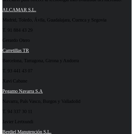
ALCAMAR S.L.
Madrid, Toledo, Ávila, Guadalajara, Cuenca y Segovia
T. 91 884 43 29
Gerardo Otero
Carretillas TR
Barcelona, Tarragona, Girona y Andorra
T. 93 441 43 07
Xavi Cabane
Pegamo Navarra S.A
Navarra, País Vasco, Burgos y Valladolid
T. 94 337 30 11
Javier Lertxundi
Berdiel Manutención S.L.