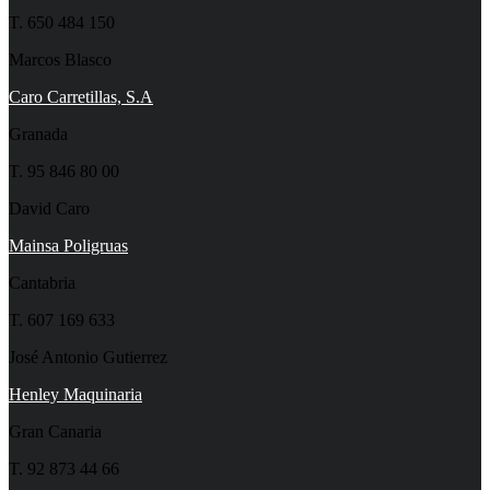
T. 650 484 150
Marcos Blasco
Caro Carretillas, S.A
Granada
T. 95 846 80 00
David Caro
Mainsa Poligruas
Cantabria
T. 607 169 633
José Antonio Gutierrez
Henley Maquinaria
Gran Canaria
T. 92 873 44 66