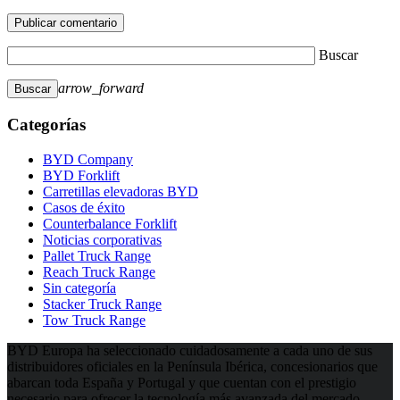
Buscar
arrow_forward
Categorías
BYD Company
BYD Forklift
Carretillas elevadoras BYD
Casos de éxito
Counterbalance Forklift
Noticias corporativas
Pallet Truck Range
Reach Truck Range
Sin categoría
Stacker Truck Range
Tow Truck Range
BYD Europa ha seleccionado cuidadosamente a cada uno de sus
distribuidores oficiales en la Península Ibérica, concesionarios que
abarcan toda España y Portugal y que cuentan con el prestigio
necesario para ofrecer la tecnología más avanzada del mercado.