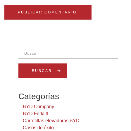
Buscar
arrow_forward
Categorías
BYD Company
BYD Forklift
Carretillas elevadoras BYD
Casos de éxito