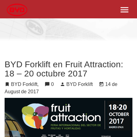
menu
BYD Forklift en Fruit Attraction:
18 – 20 octubre 2017
turned_in
BYD Forklift,
chat_bubble
0
person
BYD Forklift
today
14 de
August de 2017