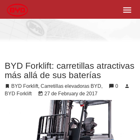
menu
BYD Forklift: carretillas atractivas
más allá de sus baterías
turned_in
BYD Forklift, Carretillas elevadoras BYD,
chat_bubble
0
person
BYD Forklift
today
27 de February de 2017