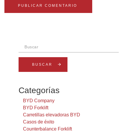
Buscar
arrow_forward
Categorías
BYD Company
BYD Forklift
Carretillas elevadoras BYD
Casos de éxito
Counterbalance Forklift