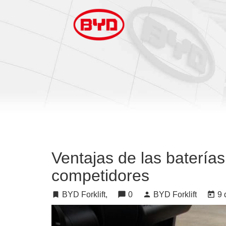
Ventajas de las batería
competidores
turned_in
BYD Forklift,
chat_bubble
0
person
BYD Forklift
today
9 