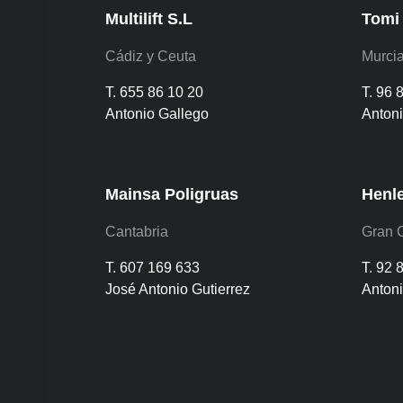
Multilift S.L
Tomi
Cádiz y Ceuta
Murcia
T. 655 86 10 20
T. 96 
Antonio Gallego
Antoni
Mainsa Poligruas
Henl
Cantabria
Gran 
T. 607 169 633
T. 92 
José Antonio Gutierrez
Anton