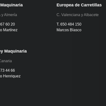
 Maquinaria
Europea de Carretillas
 y Almería
C. Valenciana y Albacete
867 60 20
T. 650 484 150
o Martínez
Marcos Blasco
ey Maquinaria
Canaria
873 44 66
io Henriquez