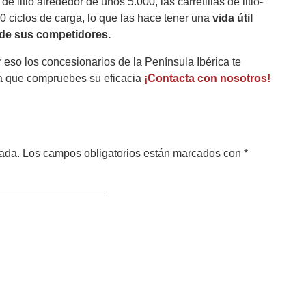
e litio alrededor de unos 5.000, las carretillas de litio-
0 ciclos de carga, lo que las hace tener una
vida útil
 de sus competidores.
r eso los concesionarios de la Península Ibérica te
ra que compruebes su eficacia
¡Contacta con nosotros!
cada.
Los campos obligatorios están marcados con
*