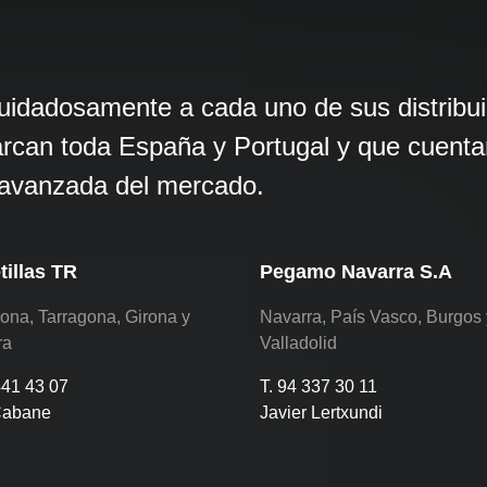
dadosamente a cada uno de sus distribuid
arcan toda España y Portugal y que cuentan
s avanzada del mercado.
tillas TR
Pegamo Navarra S.A
ona, Tarragona, Girona y
Navarra, País Vasco, Burgos 
ra
Valladolid
441 43 07
T. 94 337 30 11
Cabane
Javier Lertxundi